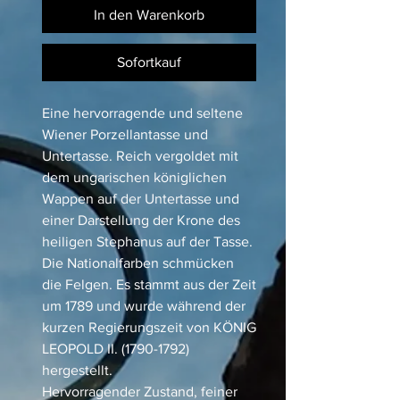
In den Warenkorb
Sofortkauf
Eine hervorragende und seltene
Wiener Porzellantasse und
Untertasse. Reich vergoldet mit
dem ungarischen königlichen
Wappen auf der Untertasse und
einer Darstellung der Krone des
heiligen Stephanus auf der Tasse.
Die Nationalfarben schmücken
die Felgen. Es stammt aus der Zeit
um 1789 und wurde während der
kurzen Regierungszeit von KÖNIG
LEOPOLD II. (1790-1792)
hergestellt.
Hervorragender Zustand, feiner