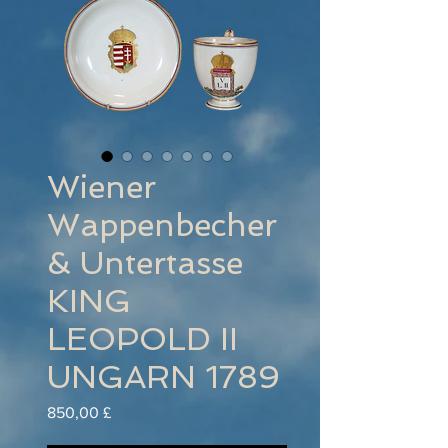
Wiener
Wappenbecher
& Untertasse
KING
LEOPOLD II
UNGARN 1789
Preis
850,00 £