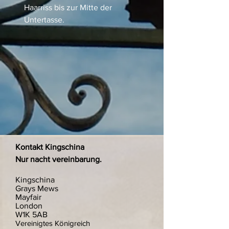
Haarriss bis zur Mitte der
Untertasse.
Kontakt Kingschina
Nur nacht vereinbarung.
Kingschina
Grays Mews
Mayfair
London
W1K 5AB
Vereinigtes Königreich