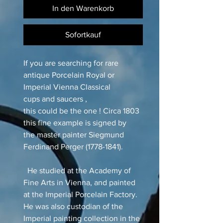
In den Warenkorb
Sofortkauf
If you are searching for rare
antique Porcelain Royal or
Imperial Vienna Classical
cups and saucers ,
this could be the one ! Circa 1803
this fine example is signed by
the master painter Siegmund
Ferdinand Perger (1778-1841).
He studied at the Academy of
Fine Arts in Vienna, and painted
at the Imperial Porcelain Factory.
He was also custodian of the
Imperial painting collection in the