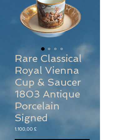
Rare Classical
Royal Vienna
Cup & Saucer
1803 Antique
Porcelain
Signed
Preis
1.100,00 £