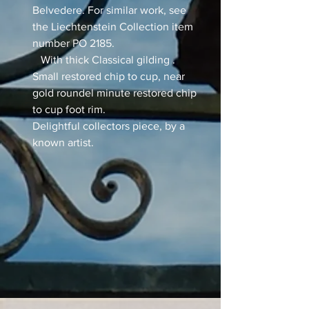
Belvedere. For similar work, see
the Liechtenstein Collection item
number PO 2185.
With thick Classical gilding .
Small restored chip to cup, near
gold roundel minute restored chip
to cup foot rim.
Delightful collectors piece, by a
known artist.