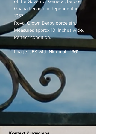
of the Governor General, before
Ghana became independent in
1957.
Royal Crown Derby porcelain.
Measures approx 10 Inches wide.
Perfect condition.
Image: JFK with Nkrumah, 1961.
Kontakt Kingschina