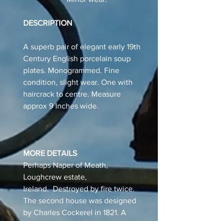
DESCRIPTION
A superb pair of elegant early 19th
Century English porcelain soup
plates. Monogrammed. Fine
condition, slight wear. One with
haircrack to centre. Measure
approx 9 Inches wide.
MORE DETAILS
Perhaps Naper of Meath,
Loughcrew estate,
Ireland. Destroyed by fire twice.
The second house was designed
by Charles Cockerel in 1821. A