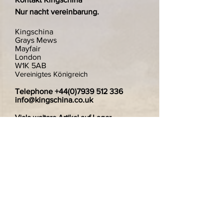
Nur nacht vereinbarung.
Kingschina
Grays Mews
Mayfair
London
W1K 5AB
Vereinigtes Königreich
Telephone
+44(0)7939 512 336
info@kingschina.co.uk
Viele weitere Artikel auf Lager.
Wir freuen uns über alle Anfragen und
suchen gerne nach bestimmten
Artikeln.Wir werden in Betracht ziehen,
einzelne Teller zu verkaufen wenn Sie
nur eines von einem Paar wollten.
Wir versenden gerne nach Deutschland.
Zahlungen sind sicher und verschlüsselt.