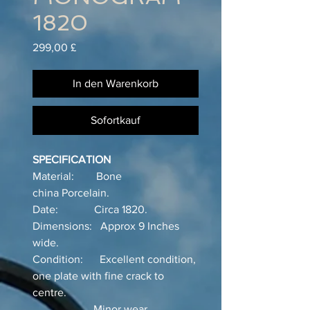
1820
Preis
299,00 £
In den Warenkorb
Sofortkauf
SPECIFICATION
Material: Bone
china Porcelain.
Date: Circa 1820.
Dimensions: Approx 9 Inches
wide.
Condition: Excellent condition,
one plate with fine crack to
centre.
Minor wear.