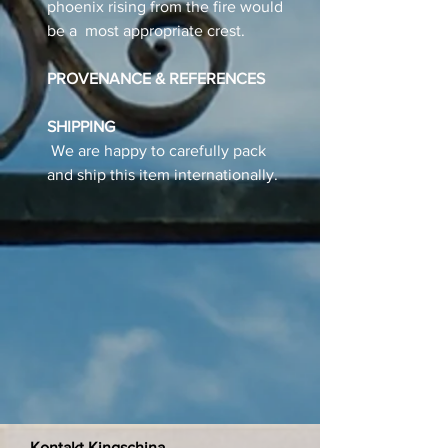
phoenix rising from the fire would
be a most appropriate crest.
PROVENANCE & REFERENCES
SHIPPING
We are happy to carefully pack
and ship this item internationally.
Kontakt Kingschina