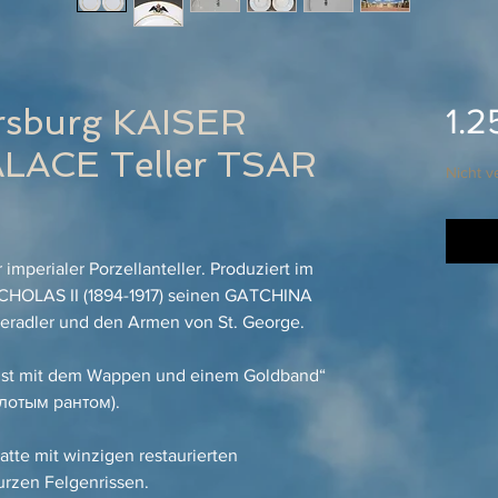
rsburg KAISER
1.2
LACE Teller TSAR
Nicht v
 imperialer Porzellanteller. Produziert im
ICHOLAS II (1894-1917) seinen GATCHINA
eradler und den Armen von St. George.
enst mit dem Wappen und einem Goldband“
лотым рантом).
atte mit winzigen restaurierten
urzen Felgenrissen.