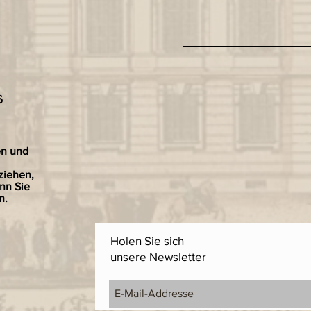
6
en und
ziehen,
nn Sie
n.
Holen Sie sich
unsere Newsletter