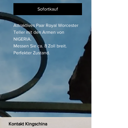
Sofortkauf
Attraktives Paar Royal Worcester
Teller mit den Armen von
NIGERIA.
Messen Sie ca. 8 Zoll breit.
Perfekter Zustand.
Kontakt Kingschina