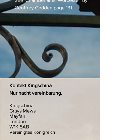
See 'Chamberlains Worcester' by
Geoffrey Godden page 131.
Kontakt Kingschina
Nur nacht vereinbarung.
Kingschina
Grays Mews
Mayfair
London
W1K 5AB
Vereinigtes Königreich