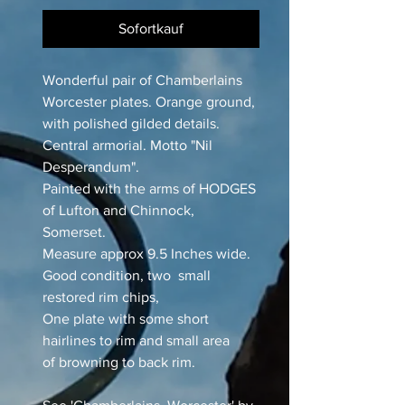
Sofortkauf
Wonderful pair of Chamberlains
Worcester plates. Orange ground,
with polished gilded details.
Central armorial. Motto "Nil
Desperandum".
Painted with the arms of HODGES
of Lufton and Chinnock,
Somerset.
Measure approx 9.5 Inches wide.
Good condition, two small
restored rim chips,
One plate with some short
hairlines to rim and small area
of browning to back rim.