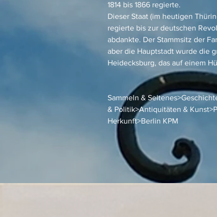
1814 bis 1866 regierte.
Dieser Staat (im heutigen Thür
regierte bis zur deutschen Revolu
abdankte. Der Stammsitz der Fa
aber die Hauptstadt wurde die g
Heidecksburg, das auf einem Hüg
Sammeln & Seltenes>Geschichte
& Politik>Antiquitäten & Kunst
Herkunft>Berlin KPM