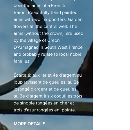
bear the arms of a French
Baron.
Beautifully hand painted
arms with wolf supporters. Garden
flowers fill the central well. The
arms (without the crown) are used
by the village of Creon
D'Armagnac in South West France
and probably relate to local noble
families.
Écartelé: aux 1er et 4e d'argent au
loup ravissant de gueules, au 2e
losangé d'argent et de gueules,
au 3e d'argent à six coquilles trois
de sinople rangées en cher et
trois d'azur rangées en, pointe.
MORE DETAILS