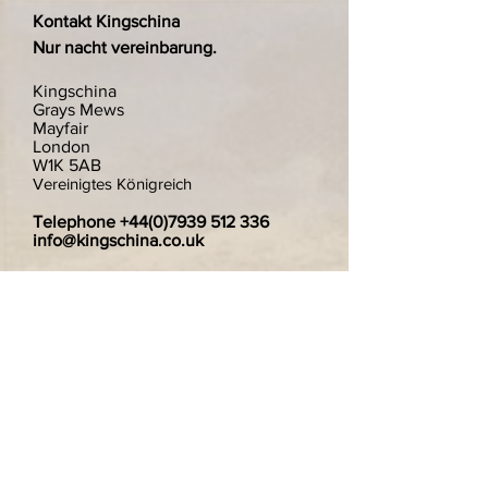
Kontakt Kingschina
Nur nacht vereinbarung.
Kingschina
Grays Mews
Mayfair
London
W1K 5AB
Vereinigtes Königreich
Telephone
+44(0)7939 512 336
info@kingschina.co.uk
Viele weitere Artikel auf Lager.
Wir freuen uns über alle Anfragen und
suchen gerne nach bestimmten
Artikeln.Wir werden in Betracht ziehen,
einzelne Teller zu verkaufen wenn Sie
nur eines von einem Paar wollten.
Wir versenden gerne nach Deutschland.
Zahlungen sind sicher und verschlüsselt.