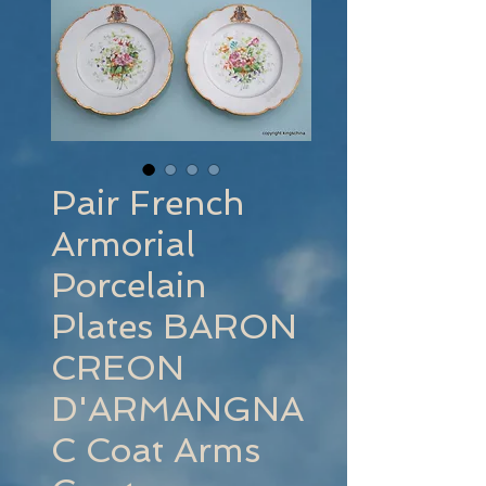
Pair French
Armorial
Porcelain
Plates BARON
CREON
D'ARMANGNA
C Coat Arms