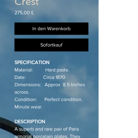
Crest
Preis
275,00 £
In den Warenkorb
Sofortkauf
SPECIFICATION
Material: Hard paste.
Date: Circa 1870
Dimensions: Approx 8.5 Inches
across.
Condition: Perfect condition.
Minute wear.
DESCRIPTION
A superb and rare pair of Paris
armorial porcelain plates. They