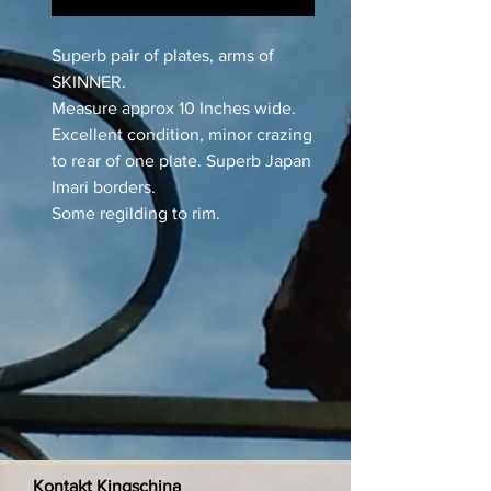
Superb pair of plates, arms of
SKINNER.
Measure approx 10 Inches wide.
Excellent condition, minor crazing
to rear of one plate. Superb Japan
Imari borders.
Some regilding to rim.
Kontakt Kingschina