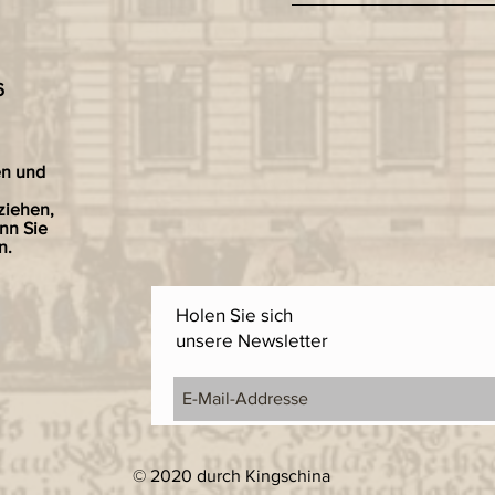
6
en und
ziehen,
nn Sie
n.
Holen Sie sich
unsere Newsletter
© 2020 durch Kingschina