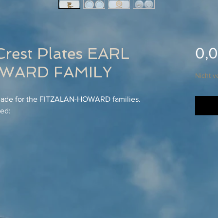
Crest Plates EARL
0,0
OWARD FAMILY
Nicht v
 made for the FITZALAN-HOWARD families.
ded: